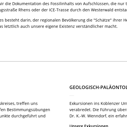
ir die Dokumentation des Fossilinhalts von Aufschlüssen, die nur t
gsstraße Rhens oder der ICE-Trasse durch den Westerwald entsta
ses besteht darin, der regionalen Bevölkerung die "Schätze" ihrer
s letztlich auch unsere eigene Existenz verständlicher macht.
GEOLOGISCH-PALÄONTOL
kreises, treffen uns
Exkursionen ins Koblenzer U
reffen Bestimmungsübungen
verabredet. Die Führung übe
nkte durchgeführt und
Dr. K.-W. Wenndorf, ein erfa
Unsere Exkursionen