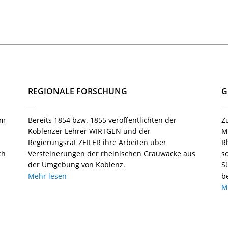
REGIONALE FORSCHUNG
G
um
Bereits 1854 bzw. 1855 veröffentlichten der
Z
Koblenzer Lehrer WIRTGEN und der
M
Regierungsrat ZEILER ihre Arbeiten über
R
ch
Versteinerungen der rheinischen Grauwacke aus
s
der Umgebung von Koblenz.
S
Mehr lesen
b
M