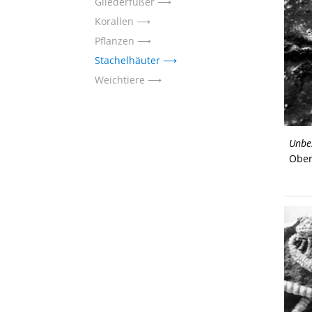
Gliederfüßer
Korallen
Pflanzen
Stachelhäuter
Weichtiere
Unbe
Obe