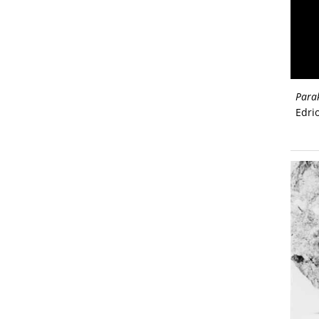
Para
Edri