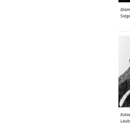
Diame
Sieg
Euta
Laub