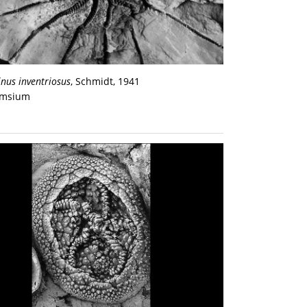
inus inventriosus
, Schmidt, 1941
Emsium