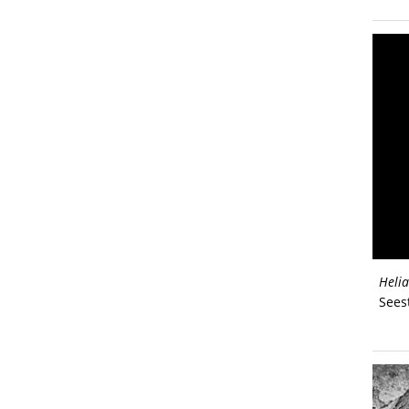
Heli
Sees