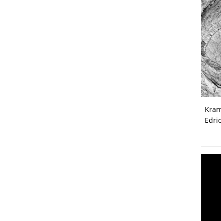
Kram
Edri