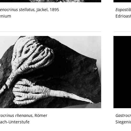
nocrinus stellatus
, Jäckel, 1895
Eopostib
enium
Edrioas
xocrinus rhenanus
, Römer
Gastroc
ach-Unterstufe
Siegen