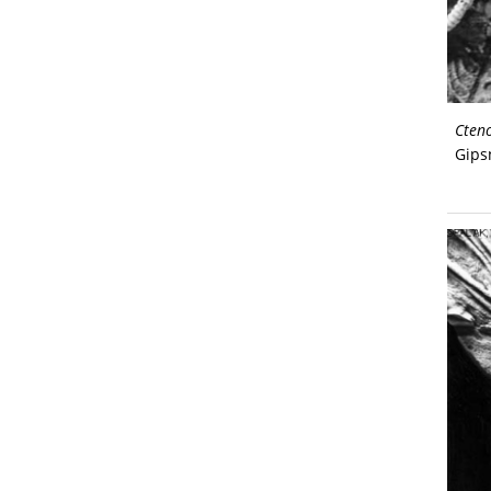
Cten
Gips