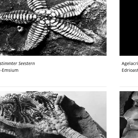
stimmter Seestern
Agelacr
r-Emsium
Edrioas